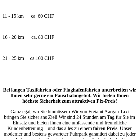
11 - 15 km ca. 60 CHF
16 - 20 km ca. 80 CHF
21 - 25 km ca.100 CHF
Bei
langen
Taxifahrten
oder
Flughafenfahrten
unterbreiten
wir
Ihnen
sehr
gerne
ein
Pauschalangebot.
Wir
bieten
Ihnen
höchste
Sicherheit
zum
attraktiven
Fix-Preis!
Ganz egal, wo Sie hinmüssen
:
Wir von Freiamt Aargau Taxi
bringen Sie sicher ans Ziel! Wir sind 24 Stunden am Tag für Sie im
Einsatz und bieten Ihnen eine umfassende und freundliche
Kundenbetreuung – und das alles zu einem
fairen
Preis
. Unser
moderner und bestens gewarteter Fuhrpark garantiert dabei zu jeder