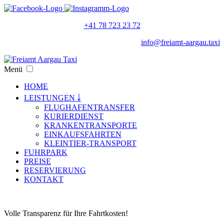
+41 78 723 23 72
info@freiamt-aargau.taxi
Menü
HOME
LEISTUNGEN ￬
FLUGHAFENTRANSFER
KURIERDIENST
KRANKENTRANSPORTE
EINKAUFSFAHRTEN
KLEINTIER-TRANSPORT
FUHRPARK
PREISE
RESERVIERUNG
KONTAKT
Preise
Volle Transparenz für Ihre Fahrtkosten!